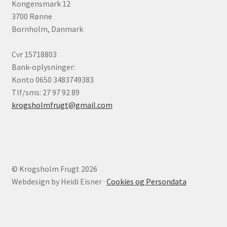
Kongensmark 12
3700 Rønne
Bornholm, Danmark
Cvr 15718803
Bank-oplysninger:
Konto 0650 3483749383
Tlf/sms: 27 97 92 89
krogsholmfrugt@gmail.com
© Krogs​holm Frugt 2026
Webdesign by Heidi Eisner ·
Cookies og Persondata