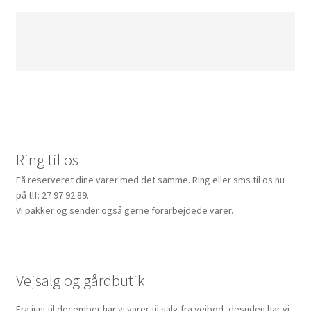
Ring til os
Få reserveret dine varer med det samme. Ring eller sms til os nu
på tlf: 27 97 92 89.
Vi pakker og sender også gerne forarbejdede varer.
Vejsalg og gårdbutik
Fra juni til december har vi varer til salg fra vejbod, desuden har vi