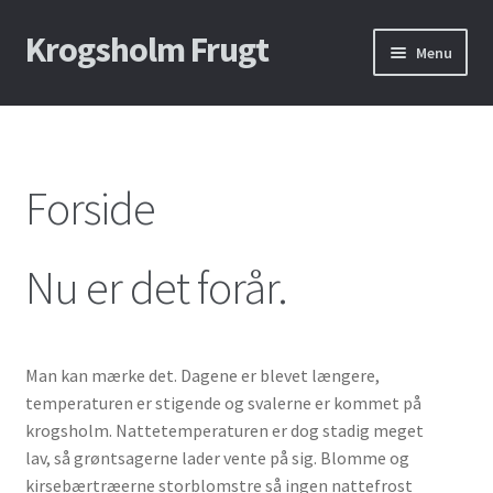
Krogs​holm Frugt
Spring
Spring
Menu
til
til
navigation
indhold
Forside – Marmelade og Most
Om Os
Forside
Nu er det forår.
Man kan mærke det. Dagene er blevet længere,
temperaturen er stigende og svalerne er kommet på
krogsholm. Nattetemperaturen er dog stadig meget
lav, så grøntsagerne lader vente på sig. Blomme og
kirsebærtræerne storblomstre så ingen nattefrost