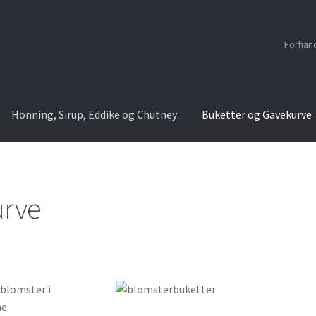
Forhan
Honning, Sirup, Eddike og Chutney
Buketter og Gavekurve
urve
 blomster i
ne