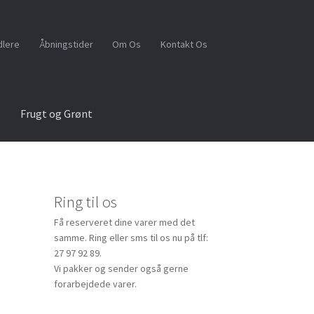
dlere
Åbningstider
Om Os
Kontakt Os
Frugt og Grønt
Ring til os
Få reserveret dine varer med det
samme. Ring eller sms til os nu på tlf:
27 97 92 89.
Vi pakker og sender også gerne
forarbejdede varer.