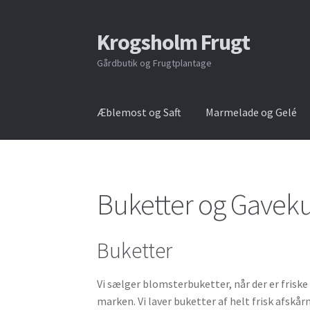
Krogs​holm Frugt
Spring
Spring
til
til
Gårdbutik og Frugtplantage
navigation
indhold
Æblemost og Saft
Marmelade og Gelé
Buketter og Gavek
Buketter
Vi sælger blomsterbuketter, når der er friske
marken. Vi laver buketter af helt frisk afskår