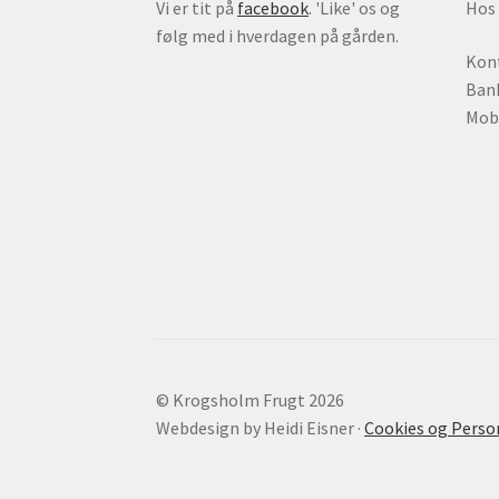
Vi er tit på
facebook
. 'Like' os og
Hos 
følg med i hverdagen på gården.
Kon
Bank
Mobi
© Krogs​holm Frugt 2026
Webdesign by Heidi Eisner ·
Cookies og Perso