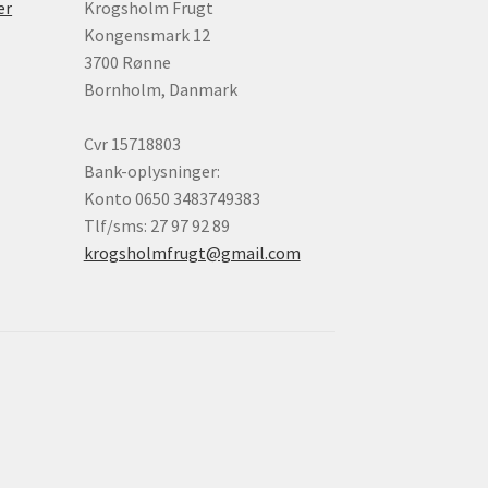
er
Krogsholm Frugt
Kongensmark 12
3700 Rønne
Bornholm, Danmark
Cvr 15718803
Bank-oplysninger:
Konto 0650 3483749383
Tlf/sms: 27 97 92 89
krogsholmfrugt@gmail.com