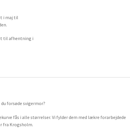
 i maj til
den.
t til afhentning i
l du forsøde svigermor?
kurve fås i alle størrelser. Vi fylder dem med lækre forarbejdede
er fra Krogsholm.