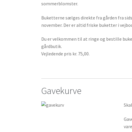
sommerblomster.
Buketterne sælges direkte fra gården fra sidst
november. Der er altid friske buketter i vejbo
Du er velkommen til at ringe og bestille buke
gårdbutik.
Vejledende pris kr. 75,00.
Gavekurve
Ska
Gave
var