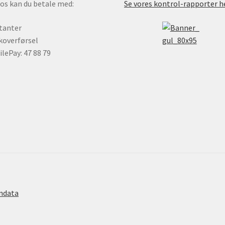
os kan du betale med:
Se vores kontrol-rapporter h
tanter
overførsel
lePay: 47 88 79
ndata