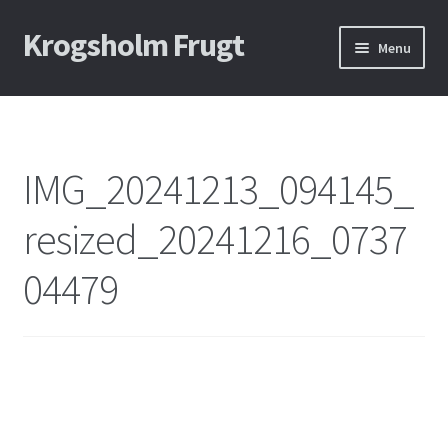
Krogs​holm Frugt
Spring
Spring
Menu
til
til
navigation
indhold
Forside – Marmelade og Most
Om Os
IMG_20241213_094145_
resized_20241216_0737
04479