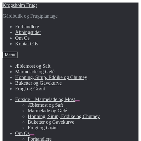
Spring
Spring
Krogs​holm Frugt
til
til
Gårdbutik og Frugtplantage
navigation
indhold
Forhandlere
Åbningstider
Om Os
Kontakt Os
Menu
Æblemost og Saft
Marmelade og Gelé
Honning, Sirup, Eddike og Chutney
Buketter og Gavekurve
Frugt og Grønt
Forside – Marmelade og Most
Udfold
Æblemost og Saft
undermenu
Marmelade og Gelé
Honning, Sirup, Eddike og Chutney
Buketter og Gavekurve
Frugt og Grønt
Om Os
Udfold
Forhandlere