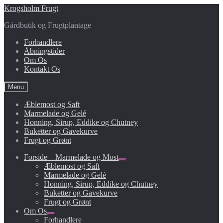
Spring
Spring
Krogs​holm Frugt
til
til
Gårdbutik og Frugtplantage
navigation
indhold
Forhandlere
Åbningstider
Om Os
Kontakt Os
Menu
Æblemost og Saft
Marmelade og Gelé
Honning, Sirup, Eddike og Chutney
Buketter og Gavekurve
Frugt og Grønt
Forside – Marmelade og Most
Udfold
Æblemost og Saft
undermenu
Marmelade og Gelé
Honning, Sirup, Eddike og Chutney
Buketter og Gavekurve
Frugt og Grønt
Om Os
Udfold
Forhandlere