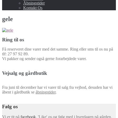
undermenu
Åbningstider
Kontakt Os
gele
Ring til os
Få reserveret dine varer med det samme. Ring eller sms til os nu på
tlf: 27 97 92 89.
Vi pakker og sender også gerne forarbejdede varer.
Vejsalg og gårdbutik
Fra juni til december har vi varer til salg fra vejbod, desuden har vi
åbent i gårdbutik se
åbningstider
.
Følg os
Vi er tit på
facebook
. 'Like' os og følg med i hverdagen på gården.