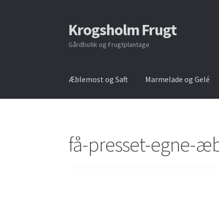
Krogs​holm Frugt
Spring
Spring
til
til
Gårdbutik og Frugtplantage
navigation
indhold
Æblemost og Saft
Marmelade og Gelé
få-presset-egne-æb