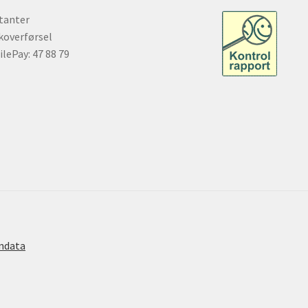
tanter
overførsel
lePay: 47 88 79
ndata