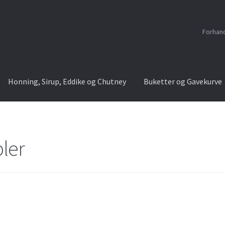
Forhan
Honning, Sirup, Eddike og Chutney
Buketter og Gavekurve
ler