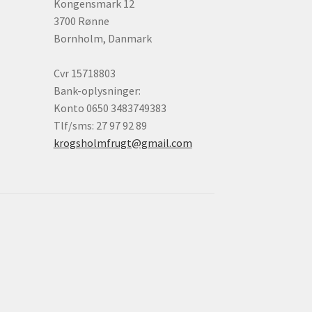
Kongensmark 12
3700 Rønne
Bornholm, Danmark
Cvr 15718803
Bank-oplysninger:
Konto 0650 3483749383
Tlf/sms: 27 97 92 89
krogsholmfrugt@gmail.com