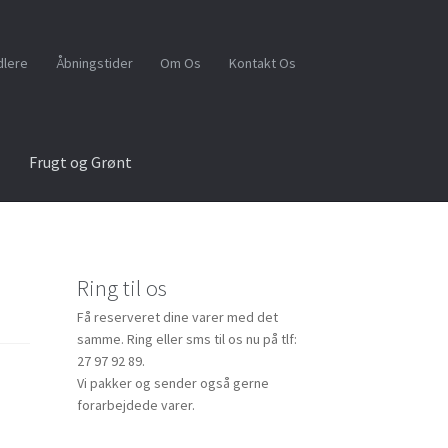
dlere
Åbningstider
Om Os
Kontakt Os
Frugt og Grønt
Ring til os
Få reserveret dine varer med det
samme. Ring eller sms til os nu på tlf:
27 97 92 89.
Vi pakker og sender også gerne
forarbejdede varer.