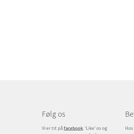
Følg os
Be
Vi er tit på
facebook
. 'Like' os og
Hos 