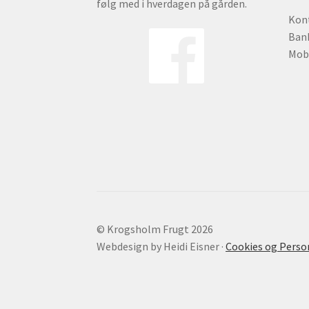
følg med i hverdagen på gården.
Kon
Bank
Mobi
© Krogs​holm Frugt 2026
Webdesign by Heidi Eisner ·
Cookies og Perso