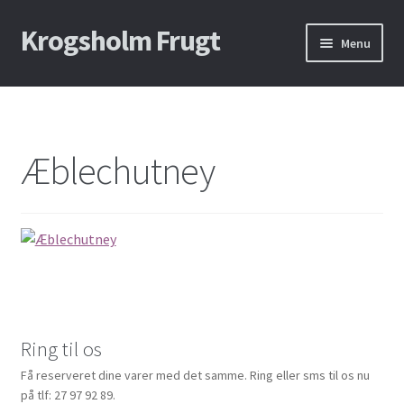
Krogs​holm Frugt
Spring
Spring
Menu
til
til
navigation
indhold
Forside – Marmelade og Most
Om Os
Æblechutney
Ring til os
Få reserveret dine varer med det samme. Ring eller sms til os nu
på tlf: 27 97 92 89.